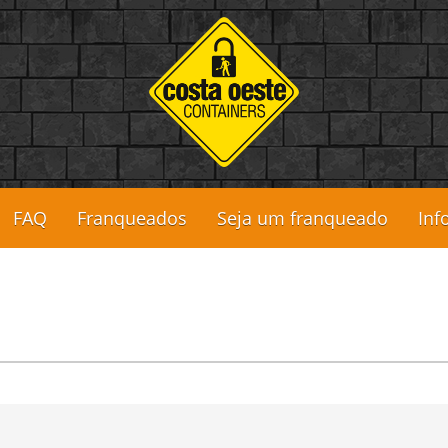
FAQ
Franqueados
Seja um franqueado
Inf