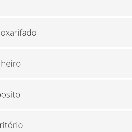
moxarifado
nheiro
posito
ritório