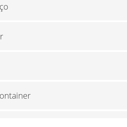
eço
r
ontainer
container