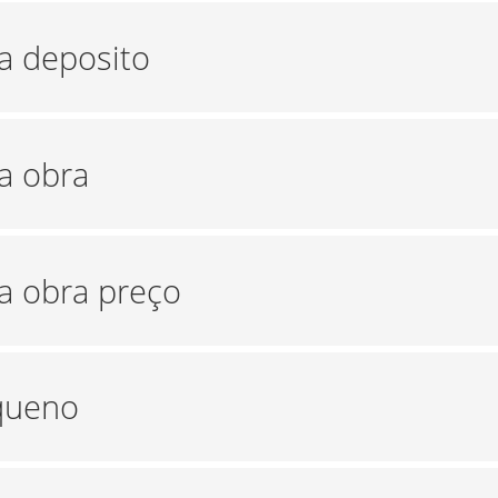
ra deposito
a obra
ra obra preço
equeno