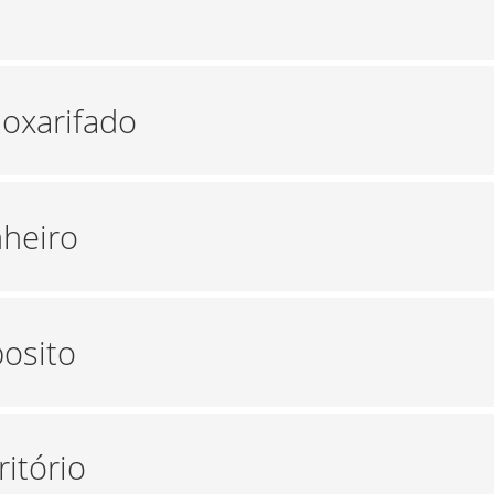
moxarifado
nheiro
posito
ritório