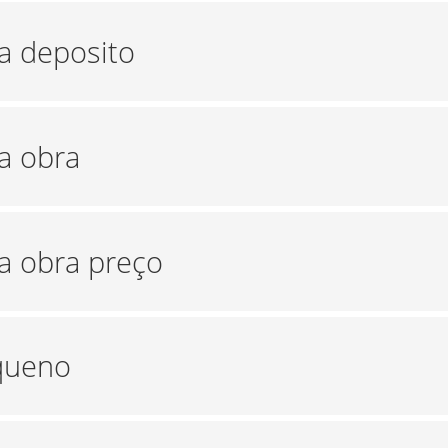
ra deposito
a obra
ra obra preço
equeno