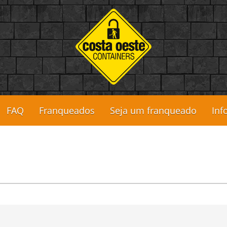
FAQ
Franqueados
Seja um franqueado
Inf