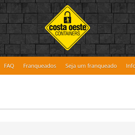
FAQ
Franqueados
Seja um franqueado
Inf