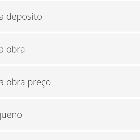
ra deposito
a obra
ra obra preço
equeno