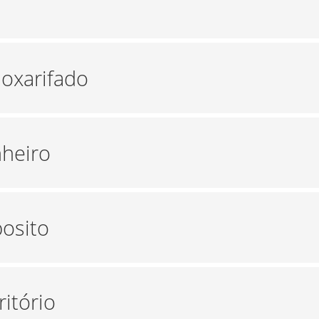
moxarifado
nheiro
posito
ritório